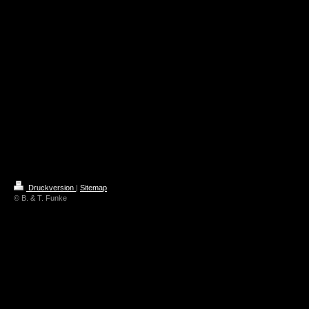
Druckversion
|
Sitemap
© B. & T. Funke